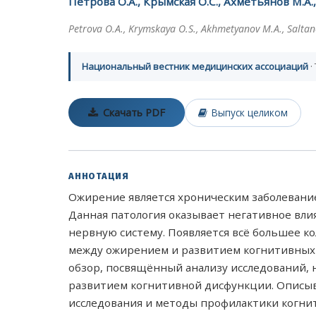
Петрова О.А., Крымская О.С., Ахметьянов М.А.,
Petrova O.A., Krymskaya O.S., Akhmetyanov M.A., Saltan
Национальный вестник медицинских ассоциаций
·
Скачать PDF
Выпуск целиком
АННОТАЦИЯ
Ожирение является хроническим заболевани
Данная патология оказывает негативное вли
нервную систему. Появляется всё большее к
между ожирением и развитием когнитивных
обзор, посвящённый анализу исследований, 
развитием когнитивной дисфункции. Описы
исследования и методы профилактики когни