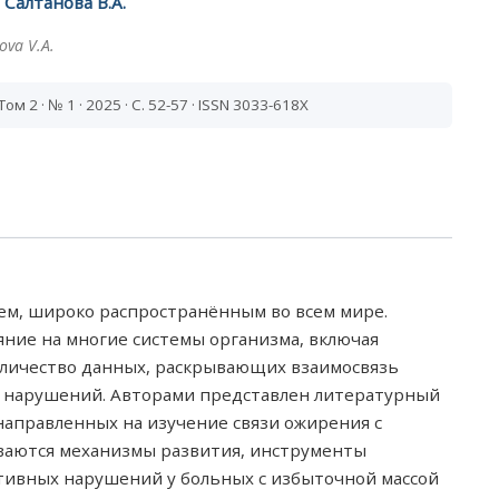
 Салтанова В.А.
ova V.A.
 Том 2 · № 1 · 2025 · С. 52-57 · ISSN 3033-618X
ем, широко распространённым во всем мире.
яние на многие системы организма, включая
оличество данных, раскрывающих взаимосвязь
 нарушений. Авторами представлен литературный
направленных на изучение связи ожирения с
ваются механизмы развития, инструменты
тивных нарушений у больных с избыточной массой