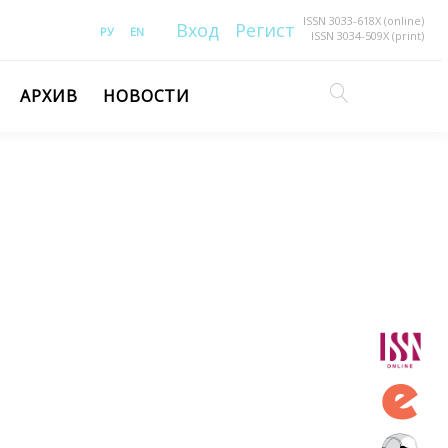
ISSN 3033-618X (online)
Вход
Регистрация
РУ
EN
ISSN 3034-509X (print)
АРХИВ
НОВОСТИ