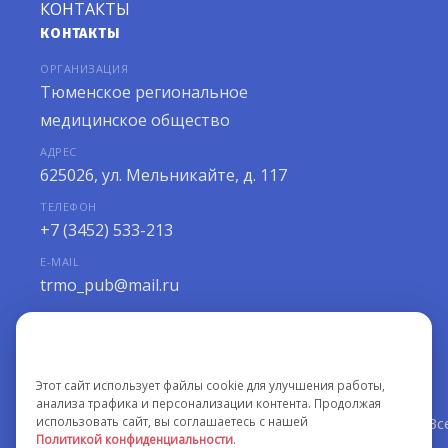
КОНТАКТЫ
КОНТАКТЫ
ОРГАНИЗАЦИЯ
Тюменское региональное
медицинское общество
АДРЕС
625026, ул. Мельникайте, д. 117
ТЕЛЕФОН
+7 (3452) 533-213
E-MAIL
trmo_pub@mail.ru
РЕЖИМ РАБОТЫ
Мы используем файлы cookie
ПН–ПТ с 10:00 до 18:00
Этот сайт использует файлы cookie для улучшения работы,
анализа трафика и персонализации контента. Продолжая
использовать сайт, вы соглашаетесь с нашей
©
Национальный вестник медицинских ассоциаций. Вс
Политикой конфиденциальности
.