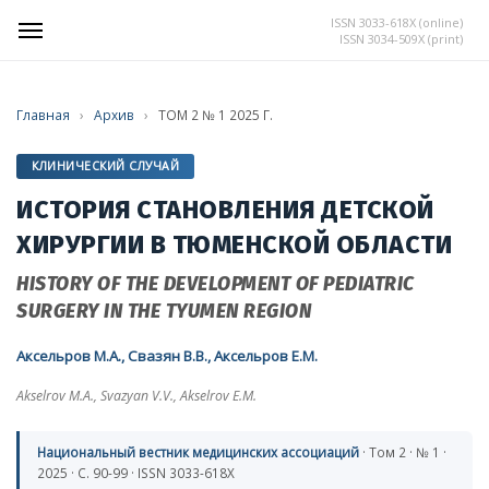
ISSN 3033-618X (online)
ISSN 3034-509X (print)
Главная
›
Архив
›
ТОМ 2 № 1 2025 Г.
КЛИНИЧЕСКИЙ СЛУЧАЙ
ИСТОРИЯ СТАНОВЛЕНИЯ ДЕТСКОЙ
ХИРУРГИИ В ТЮМЕНСКОЙ ОБЛАСТИ
HISTORY OF THE DEVELOPMENT OF PEDIATRIC
SURGERY IN THE TYUMEN REGION
Аксельров М.А., Свазян В.В., Аксельров Е.М.
Akselrov M.A., Svazyan V.V., Akselrov E.M.
Национальный вестник медицинских ассоциаций
· Том 2 · № 1 ·
2025 · С. 90-99 · ISSN 3033-618X