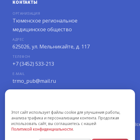
КОНТАКТЫ
ОРГАНИЗАЦИЯ
Тюменское региональное
медицинское общество
АДРЕС
625026, ул. Мельникайте, д. 117
ТЕЛЕФОН
+7 (3452) 533-213
E-MAIL
trmo_pub@mail.ru
РЕЖИМ РАБОТЫ
Мы используем файлы cookie
ПН–ПТ с 10:00 до 18:00
Этот сайт использует файлы cookie для улучшения работы,
анализа трафика и персонализации контента. Продолжая
использовать сайт, вы соглашаетесь с нашей
©
Национальный вестник медицинских ассоциаций. Вс
Политикой конфиденциальности
.
|
Политика конфиденциальности