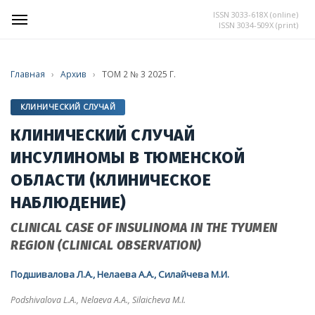
ISSN 3033-618X (online)
ISSN 3034-509X (print)
Главная
›
Архив
›
ТОМ 2 № 3 2025 Г.
КЛИНИЧЕСКИЙ СЛУЧАЙ
КЛИНИЧЕСКИЙ СЛУЧАЙ
ИНСУЛИНОМЫ В ТЮМЕНСКОЙ
ОБЛАСТИ (КЛИНИЧЕСКОЕ
НАБЛЮДЕНИЕ)
CLINICAL CASE OF INSULINOMA IN THE TYUMEN
REGION (CLINICAL OBSERVATION)
Подшивалова Л.А., Нелаева А.А., Силайчева М.И.
Podshivalova L.A., Nelaeva A.A., Silaicheva M.I.