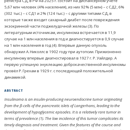
регистра СД, в РФ на 2025 г. состоит на диспансерном учёте
5,67 млн человек (4% населения), из них 92% (5 млн) – с СД2, 6%
(302 тыс.) – с СД1 и 2% (124 тыс.) – с другими типами СД, в
которые также входит сахарный диабет после повреждения
экзокринной части поджелудочной железы (3). По
литературным источникам, инсулинома встречается в 11,9
случае на 1 млн населения в год и диагностируется в 0,9 случае
на 1 млн населения в год (4). Впервые данную опухоль
обнаружил А. Николлс в 1902 году при аутопсии. Прижизненно
инсулиному впервые диагностировал в 1927 г. Р. Уайлдер. А
первую успешную энуклеацию доброкачественной инсулиномы
провёл Р. Грехам в 1929 г. с последующей положительной
динамикой.
ABSTRACT
Insulinoma is an insulin-producing neuroendocrine tumor originating
from the β-cells of the pancreatic islets of Langerhans, leading to the
development of hypoglycemic episodes. It is a relatively rare tumor in
terms of prevalence (1). The low incidence of this tumor complicates its
timely diagnosis and treatment. Given the features of the course and