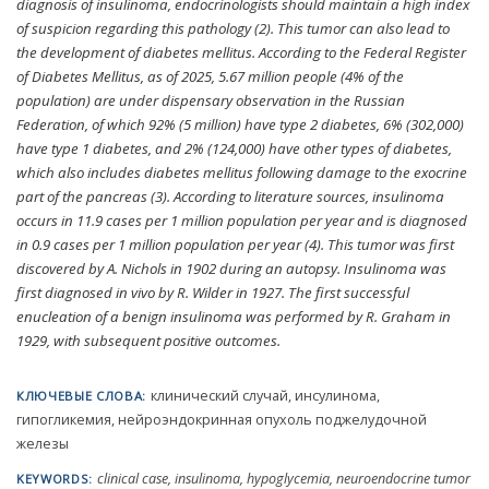
diagnosis of insulinoma, endocrinologists should maintain a high index
of suspicion regarding this pathology (2). This tumor can also lead to
the development of diabetes mellitus. According to the Federal Register
of Diabetes Mellitus, as of 2025, 5.67 million people (4% of the
population) are under dispensary observation in the Russian
Federation, of which 92% (5 million) have type 2 diabetes, 6% (302,000)
have type 1 diabetes, and 2% (124,000) have other types of diabetes,
which also includes diabetes mellitus following damage to the exocrine
part of the pancreas (3). According to literature sources, insulinoma
occurs in 11.9 cases per 1 million population per year and is diagnosed
in 0.9 cases per 1 million population per year (4). This tumor was first
discovered by A. Nichols in 1902 during an autopsy. Insulinoma was
first diagnosed in vivo by R. Wilder in 1927. The first successful
enucleation of a benign insulinoma was performed by R. Graham in
1929, with subsequent positive outcomes.
клинический случай, инсулинома,
КЛЮЧЕВЫЕ СЛОВА:
гипогликемия, нейроэндокринная опухоль поджелудочной
железы
clinical case, insulinoma, hypoglycemia, neuroendocrine tumor
KEYWORDS: