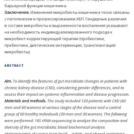
барьерной функции кишечника.
Заключение.
Изменения микробиоты кишечника тесно связаны
с патогенезом и прогрессированием ХБП. Гендерные различия
в составе микробиоты и выраженности воспаления указывают
на необходимость индивидуализированного подхода к
микробиот-корректирующей терапии (пробиотики,
пребиотики, диетические интервенции, трансплантация
микробиоты).
ABSTRACT
Aim.
To identify the features of gut microbiota changes in patients with
chronic kidney disease (CKD), considering gender differences, and to
assess their impact on systemic inflammation and disease progression.
Materials and methods.
The study included 120 patients with CKD (60
men and 60 women) at various stages of the disease and a control
group of 60 healthy individuals (30 men and 30 women). The following
were performed: 16S rRNA sequencing to analyze the composition and
diversity of the gut microbiota; blood biochemical analysis
(determination of uremic toxin levels – indole- and phenol-containing