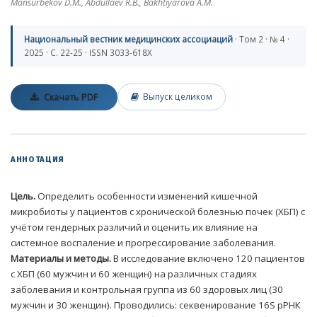
Mansurbekov D.M., Abdullaev R.B., Bakhtiyarova A.M.
Национальный вестник медицинских ассоциаций
· Том 2 · № 4 ·
2025 · С. 22-25 · ISSN 3033-618X
Скачать PDF
Выпуск целиком
АННОТАЦИЯ
Цель.
Определить особенности изменений кишечной
микробиоты у пациентов с хронической болезнью почек (ХБП) с
учётом гендерных различий и оценить их влияние на
системное воспаление и прогрессирование заболевания.
Материалы и методы.
В исследование включено 120 пациентов
с ХБП (60 мужчин и 60 женщин) на различных стадиях
заболевания и контрольная группа из 60 здоровых лиц (30
мужчин и 30 женщин). Проводились: секвенирование 16S рРНК