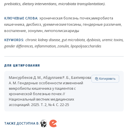
prebiotics, dietary interventions, microbiota transplantation).
хроническая болезнь почек,микробиота
КЛЮЧЕВЫЕ СЛОВА:
кишечника, дисбиоз, уремическиетоксины, гендерные различия,
воспаление, зонулин, липополисахариды
chronic kidney disease, gut microbiota, dysbiosis, uremic toxins,
KEYWORDS:
gender differences, inflammation, zonulin, lipopolysaccharides
ДЛЯ ЦИТИРОВАНИЯ
Мансурбеков Д. М., Абдуллаев Р. Б., Бахтиярова
Копировать
А. М. Гендерные особенности изменений
микробиоты кишечника у пациентов с
хронической болезнью почек //
Национальный вестник медицинских
ассоциаций. 2025. Т. 2, № 4. С. 22-25
ТАКЖЕ ДОСТУПНА В: