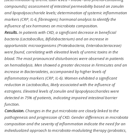
compounds); assessment of intestinal permeability based on zonulin
and lipopolysaccharide levels; determination of systemic inflammation
markers (CRP, IL-6, fibrinogen); hormonal analysis to identify the
influence of sex hormones on microbiota composition.
Results.
In patients with CKD, a significant decrease in beneficial
bacteria (Lactobacillus, Bifidobacterium) and an increase in
opportunistic microorganisms (Proteobacteria, Enterobacteriaceae)
were found, correlating with elevated levels of uremic toxins in the
blood. The most pronounced disturbances were observed in patients
on hemodialysis. Men showed a greater decrease in Firmicutes and an
increase in Bacteroidetes, accompanied by higher levels of
inflammatory markers (CRP, IL-6). Women exhibited a significant
reduction in Lactobacillus, likely associated with the influence of
estrogens. Elevated levels of zonulin and lipopolysaccharides were
detected in 75% of patients, indicating impaired intestinal barrier
function.
Conclusion.
Changes in the gut microbiota are closely linked to the
pathogenesis and progression of CKD. Gender differences in microbiota
composition and the severity of inflammation indicate the need for an
individualized approach to microbiota-modulating therapy (probiotics,