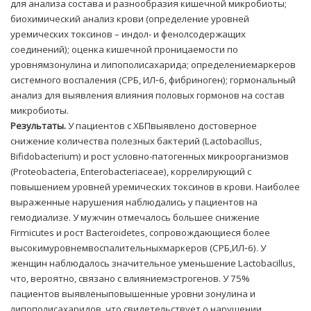
для анализа состава и разнообразия кишечной микробиоты;
биохимический анализ крови (определение уровней
уремических токсинов – индол- и фенолсодержащих
соединений); оценка кишечной проницаемости по
уровнямзонулина и липополисахарида; определениемаркеров
системного воспаления (СРБ, ИЛ‑6, фибриноген); гормональный
анализ для выявления влияния половых гормонов на состав
микробиоты.
Результаты.
У пациентов с ХБПвыявлено достоверное
снижение количества полезных бактерий (Lactobacillus,
Bifidobacterium) и рост условно-патогенных микроорганизмов
(Proteobacteria, Enterobacteriaceae), коррелирующий с
повышением уровней уремических токсинов в крови. Наиболее
выраженные нарушения наблюдались у пациентов на
гемодиализе. У мужчин отмечалось большее снижение
Firmicutes и рост Bacteroidetes, сопровождающиеся более
высокимуровнемвоспалительныхмаркеров (СРБ,ИЛ‑6). У
женщин наблюдалось значительное уменьшение Lactobacillus,
что, вероятно, связано с влияниемэстрогенов. У 75%
пациентов выявленыповышенные уровни зонулина и
липополисахаридов, что свидетельствует о нарушении