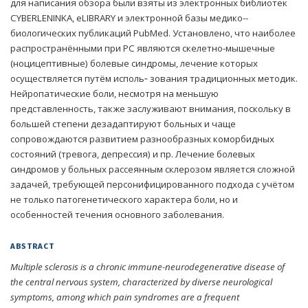
для написания обзора были взяты из электронных библиотек
CYBERLENINKA, eLIBRARY и электронной базы медико-­
биологических публикаций PubMed. Установлено, что наиболее
распространёнными при РС являются скелетно-­мышечные
(ноцицептивные) болевые синдромы, лечение которых
осуществляется путём исполь‑ зования традиционных методик.
Нейропатические боли, несмотря на меньшую
представленность, также заслуживают внимания, поскольку в
большей степени дезадаптируют больных и чаще
сопровождаются развитием разнообразных коморбидных
состояний (тревога, депрессия) и пр. Лечение болевых
синдромов у больных рассеянным склерозом является сложной
задачей, требующей персонифицированного подхода с учётом
не только патогенетического характера боли, но и
особенностей течения основного заболевания.
ABSTRACT
Multiple sclerosis is a chronic immune-neurodegenerative disease of
the central nervous system, characterized by diverse neurological
symptoms, among which pain syndromes are a frequent