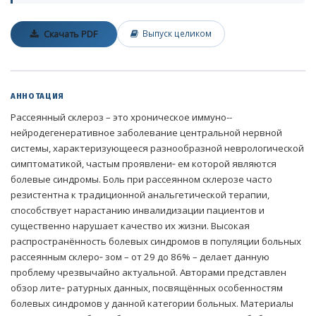
Скачать PDF
Выпуск целиком
АННОТАЦИЯ
Рассеянный склероз – это хроническое иммуно-­
нейродегенеративное заболевание центральной нервной
системы, характеризующееся разнообразной неврологической
симптоматикой, частым проявлени‑ ем которой являются
болевые синдромы. Боль при рассеянном склерозе часто
резистентна к традиционной анальгетической терапии,
способствует нарастанию инвалидизации пациентов и
существенно нарушает качество их жизни. Высокая
распространённость болевых синдромов в популяции больных
рассеянным склеро‑ зом – от 29 до 86% – делает данную
проблему чрезвычайно актуальной. Авторами представлен
обзор лите‑ ратурных данных, посвящённых особенностям
болевых синдромов у данной категории больных. Материалы