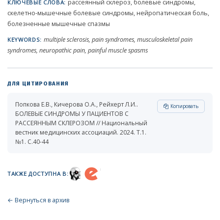
рассеянный склероз, болевые синдромы,
КЛЮЧЕВЫЕ СЛОВА:
скелетно-­мышечные болевые синдромы, нейропатическая боль,
болезненные мышечные спазмы
multiple sclerosis, pain syndromes, musculoskeletal pain
KEYWORDS:
syndromes, neuropathic pain, painful muscle spasms
ДЛЯ ЦИТИРОВАНИЯ
Попкова Е.В., Кичерова О.А., Рейхерт Л.И..
Копировать
БОЛЕВЫЕ СИНДРОМЫ У ПАЦИЕНТОВ С
РАССЕЯННЫМ СКЛЕРОЗОМ // Национальный
вестник медицинских ассоциаций. 2024. Т.1.
№1. С.40-44
ТАКЖЕ ДОСТУПНА В:
← Вернуться в архив