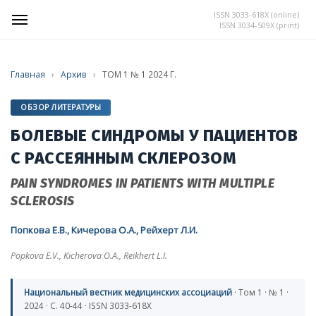
ISSN 3033-618X (online)
ISSN 3034-509X (print)
Главная
›
Архив
›
ТОМ 1 № 1 2024 Г.
ОБЗОР ЛИТЕРАТУРЫ
БОЛЕВЫЕ СИНДРОМЫ У ПАЦИЕНТОВ
С РАССЕЯННЫМ СКЛЕРОЗОМ
PAIN SYNDROMES IN PATIENTS WITH MULTIPLE
SCLEROSIS
Попкова Е.В., Кичерова О.А., Рейхерт Л.И.
Popkova E.V., Kicherova O.A., Reikhert L.I.
Национальный вестник медицинских ассоциаций
· Том 1 · № 1 ·
2024 · С. 40-44 · ISSN 3033-618X