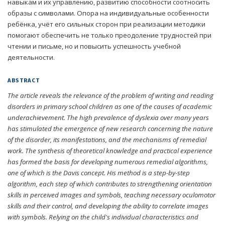
навыкам и их управлению, развитию способности соотносить
образы с символами. Опора на индивидуальные особенности
ребёнка, учёт его сильных сторон при реализации методики
помогают обеспечить не только преодоление трудностей при
чтении и письме, но и повысить успешность учебной
деятельности.
ABSTRACT
The article reveals the relevance of the problem of writing and reading
disorders in primary school children as one of the causes of academic
underachievement. The high prevalence of dyslexia over many years
has stimulated the emergence of new research concerning the nature
of the disorder, its manifestations, and the mechanisms of remedial
work. The synthesis of theoretical knowledge and practical experience
has formed the basis for developing numerous remedial algorithms,
one of which is the Davis concept. His method is a step-by-step
algorithm, each step of which contributes to strengthening orientation
skills in perceived images and symbols, teaching necessary oculomotor
skills and their control, and developing the ability to correlate images
with symbols. Relying on the child's individual characteristics and