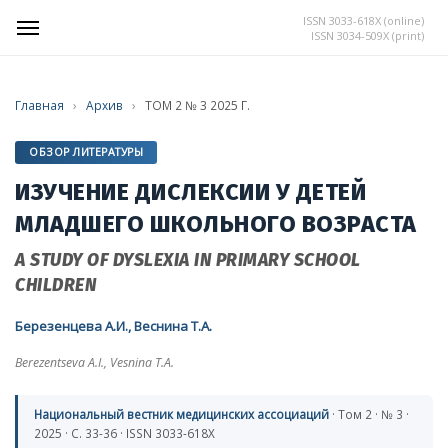
ISSN 3033-618X (online)
ISSN 3034-509X (print)
Главная
›
Архив
›
ТОМ 2 № 3 2025 Г.
ОБЗОР ЛИТЕРАТУРЫ
ИЗУЧЕНИЕ ДИСЛЕКСИИ У ДЕТЕЙ
МЛАДШЕГО ШКОЛЬНОГО ВОЗРАСТА
A STUDY OF DYSLEXIA IN PRIMARY SCHOOL
CHILDREN
Березенцева А.И., Веснина Т.А.
Berezentseva A.I., Vesnina T.A.
Национальный вестник медицинских ассоциаций
· Том 2 · № 3 ·
2025 · С. 33-36 · ISSN 3033-618X