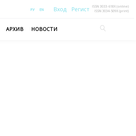
ISSN 3033-618X (online)
Вход
Регистрация
РУ
EN
ISSN 3034-509X (print)
АРХИВ
НОВОСТИ