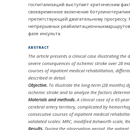
госпитализаций выступает критическим фак
своевременное включение ботулинотерапии 
препятствующей двигательному прогрессу. 
непрерывных реабилитационныхмаршрутов с
фазе инсульта.
ABSTRACT
The article presents a clinical case illustrating th
severe consequences of ischemic stroke over 28 mo
courses of inpatient medical rehabilitation, differi
described in detail.
Objective.
To illustrate the long-term (28 months) d
ischemic stroke and to analyze the factors determin
Materials and methods.
A clinical case of a 65-year
cerebral artery territory, complicated by hemorrhag
consecutive courses of inpatient medical rehabili
validated scales: MRC, modified Ashworth scale, R
Results.
During the observation period, the patient