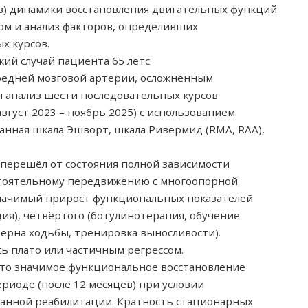
в) динамики восстановления двигательных функций
ом и анализ факторов, определивших
х курсов.
ий случай пациента 65 летс
редней мозговой артерии, осложнённым
 анализ шести последовательных курсов
густ 2023 – ноябрь 2025) с использованием
нная шкала Эшворт, шкала Ривермид (RMA, RAA),
перешёл от состояния полной зависимости
остоятельному передвижению с многоопорной
значимый прирост функциональных показателей
ция), четвёртого (ботулинотерапия, обучение
терна ходьбы, тренировка выносливости).
 плато или частичным регрессом.
то значимое функциональное восстановление
риоде (после 12 месяцев) при условии
ванной реабилитации. Кратность стационарных