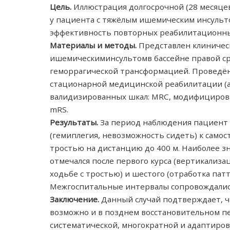
Цель.
Иллюстрация долгосрочной (28 месяце
у пациента с тяжёлым ишемическим инсульт
эффективность повторных реабилитационны
Материалы и методы.
Представлен клиническ
ишемическиминсультомв бассейне правой с
геморрагической трансформацией. Проведён
стационарной медицинской реабилитации (ав
валидизированных шкал: MRC, модифицирова
mRS.
Результаты.
За период наблюдения пациент 
(гемиплегия, невозможность сидеть) к сам
тростью на дистанцию до 400 м. Наиболее 
отмечался после первого курса (вертикализа
ходьбе с тростью) и шестого (отработка пат
Межгоспитальные интервалы сопровождались
Заключение.
Данный случай подтверждает, ч
возможно и в позднем восстановительном пе
систематической, многократной и адаптиро