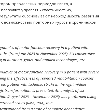
тором преодоления периодов плато, а
позволяет управлять спастичностью,
Результаты обосновывают необходимость развития
 возможностью повторных курсов в хронической
e dynamics of motor function recovery in a patient with
nths (from June 2023 to November 2025). Six consecutive
ng in duration, goals, and applied technologies, are
ynamics of motor function recovery in a patient with severe
ing the effectiveness of repeated rehabilitation courses.
-old patient with ischemic stroke in the right middle
ic transformation, is presented. An analysis of six
tation (August 2023 – November 2025) was performed using
ivermead scales (RMA, RAA), mRS.
 transitioned from a state of complete dependence