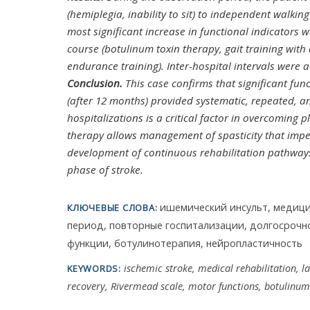
(hemiplegia, inability to sit) to independent walkin
most significant increase in functional indicators wa
course (botulinum toxin therapy, gait training with 
endurance training). Inter-hospital intervals were 
Conclusion.
This case confirms that significant func
(after 12 months) provided systematic, repeated, a
hospitalizations is a critical factor in overcoming 
therapy allows management of spasticity that imped
development of continuous rehabilitation pathways 
phase of stroke.
ишемический инсульт, медици
КЛЮЧЕВЫЕ СЛОВА:
период, повторные госпитализации, долгосрочн
функции, ботулинотерапия, нейропластичность
ischemic stroke, medical rehabilitation, l
KEYWORDS:
recovery, Rivermead scale, motor functions, botulinum 